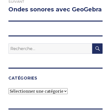
SUIVANT
Ondes sonores avec GeoGebra
Publication
suivante :
REC
Recherche
pour :
CATÉGORIES
Catégories