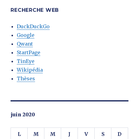
RECHERCHE WEB
DuckDuckGo
Google
Qwant
StartPage
TinEye
Wikipédia
Thèses
juin 2020
L
M
M
J
V
S
D