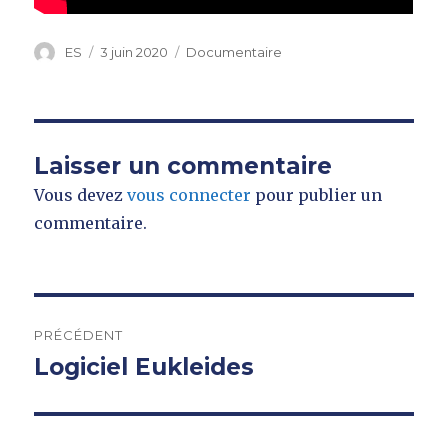
Auteur
Publié
Catégories
ES
3 juin 2020
Documentaire
le
Laisser un commentaire
Vous devez
vous connecter
pour publier un
commentaire.
Navigation
PRÉCÉDENT
de
Logiciel Eukleides
Publication
précédente :
l’article