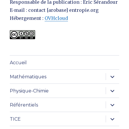
Responsable de la publication : Eric Sérandour
E-mail : contact [arobase] entropie.org
Hébergement :
OVHcloud
Accueil
ouvrir
Mathématiques
le
sous-
menu
ouvrir
Physique-Chimie
le
sous-
menu
ouvrir
Référentiels
le
sous-
menu
ouvrir
TICE
le
sous-