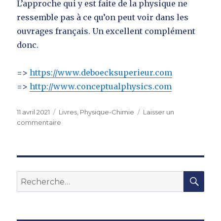
L’approche qui y est faite de la physique ne
ressemble pas à ce qu’on peut voir dans les
ouvrages français. Un excellent complément
donc.
=>
https://www.deboecksuperieur.com
=>
http://www.conceptualphysics.com
Publié
Catégories
11 avril 2021
Livres
,
Physique-Chimie
Laisser un
le
sur
commentaire
Physique
conceptuelle
de
Paul
Hewitt
REC
Recherche
pour :