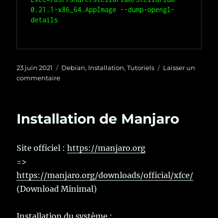
0.21.1-x86_64.AppImage --dump-opengl-
Publié
Catégories
23 juin 2021
Debian
,
Installation
,
Tutoriels
Laisser un
le
sur
commentaire
Installer
Stellarium
0.21
Installation de Manjaro
sous
Debian
10
Site officiel :
https://manjaro.org
=>
https://manjaro.org/downloads/official/xfce/
(Download Minimal)
Installation du système :