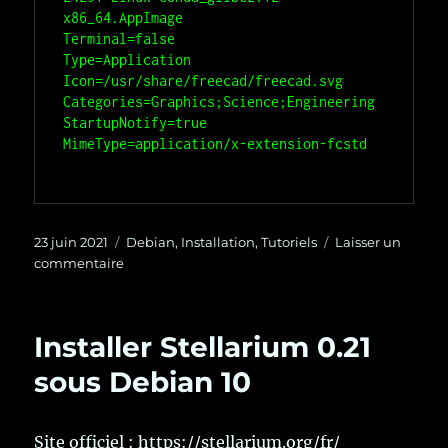
x86_64.AppImage

Terminal=false

Type=Application

Icon=/usr/share/freecad/freecad.svg

Categories=Graphics;Science;Engineering

StartupNotify=true

Publié
Catégories
23 juin 2021
Debian
,
Installation
,
Tutoriels
Laisser un
le
sur
commentaire
Installer
FreeCAD
0.19
Installer Stellarium 0.21
sous
Debian
sous Debian 10
10
Site officiel :
https://stellarium.org/fr/