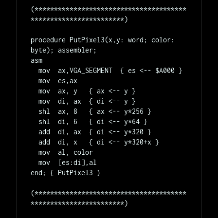
(***************************************
************************)

procedure PutPixel3(x,y: word; color: 
byte); assembler;

asm

  mov  ax,VGA_SEGMENT  { es <-- $A000 }

  mov  es,ax

  mov  ax, y   { ax <-- y }

  mov  di, ax  { di <-- y }

  shl  ax, 8   { ax <-- y*256 }

  shl  di, 6   { di <-- y*64 }

  add  di, ax  { di <-- y*320 }

  add  di, x   { di <-- y*320+x }

  mov  al, color

  mov  [es:di],al

end; { PutPixel3 }

(***************************************