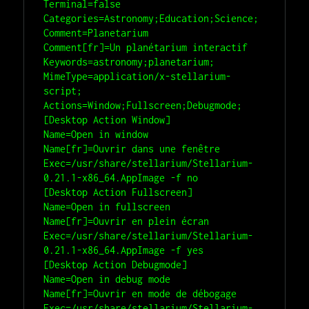
Terminal=false

Categories=Astronomy;Education;Science;

Comment=Planetarium

Comment[fr]=Un planétarium interactif

Keywords=astronomy;planetarium;

MimeType=application/x-stellarium-
script;

Actions=Window;Fullscreen;Debugmode;

[Desktop Action Window]

Name=Open in window

Name[fr]=Ouvrir dans une fenêtre

Exec=/usr/share/stellarium/Stellarium-
0.21.1-x86_64.AppImage -f no

[Desktop Action Fullscreen]

Name=Open in fullscreen

Name[fr]=Ouvrir en plein écran

Exec=/usr/share/stellarium/Stellarium-
0.21.1-x86_64.AppImage -f yes

[Desktop Action Debugmode]

Name=Open in debug mode

Name[fr]=Ouvrir en mode de débogage

Exec=/usr/share/stellarium/Stellarium-