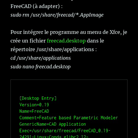
FreeCAD (à adapter) :
sudo rm /usr/share/freecad/*.AppImage
Pour intégrer le programme au menu de Xfce, je
crée un fichier
freecad.desktop
dans le
répertoire /usr/share/applications :
cd /usr/share/applications
sudo nano freecad.desktop
[Desktop Entry]

Version=0.19

Name=FreeCAD

Comment=Feature based Parametric Modeler

GenericName=CAD Application

Exec=/usr/share/freecad/FreeCAD_0.19-
24291-Linux-Conda_glibc2.12-