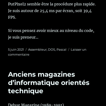
PutPixel2 semble être la procédure plus rapide.
Je suis autour de 25,4 ms par écran, soit 39,4
FPS.
Si vous pensez avoir mieux au niveau du code,
je suis preneur...
Publié
Catégories
5 juin 2021
Assembleur
,
DOS
,
Pascal
Laisser un
le
sur
commentaire
Mesures
de
vitesse
Anciens magazines
sur
PutPixel
d’informatique orientés
en
technique
mode
13h
Debug Magazine
(1989-1991)