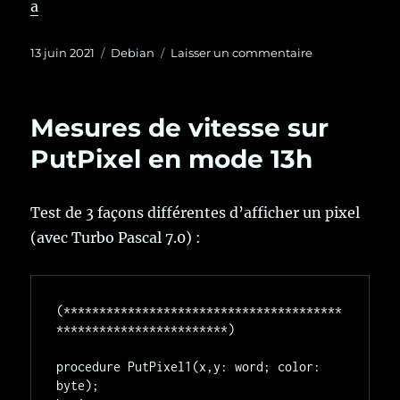
a
Publié
Catégories
sur
13 juin 2021
Debian
Laisser un commentaire
le
Gestion
de
paquets
Mesures de vitesse sur
avec
différentes
PutPixel en mode 13h
distributions
de
Linux
Test de 3 façons différentes d’afficher un pixel
(avec Turbo Pascal 7.0) :
(***************************************
************************)

procedure PutPixel1(x,y: word; color: 
byte);
