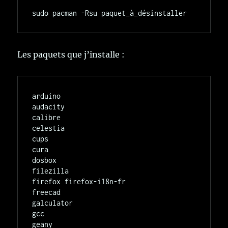
Les paquets que j’installe :
arduino

audacity

calibre

celestia

cups

cura

dosbox

filezilla

firefox firefox-i18n-fr

freecad

galculator

gcc

geany
