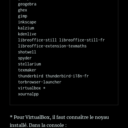
geogebra

ghex

gimp

inkscape

kalzium

kdenlive

libreoffice-still libreoffice-still-fr

libreoffice-extension-texmaths

shotwell

spyder

stellarium

texmaker

thunderbird thunderbird-i18n-fr

torbrowser-launcher

virtualbox *

* Pour VirtualBox, il faut connaître le noyau
installé. Dans la console :