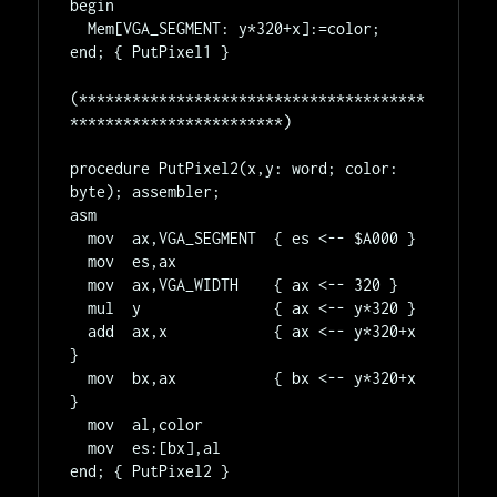
begin

  Mem[VGA_SEGMENT: y*320+x]:=color;

end; { PutPixel1 }

(***************************************
************************)

procedure PutPixel2(x,y: word; color: 
byte); assembler;

asm

  mov  ax,VGA_SEGMENT  { es <-- $A000 }

  mov  es,ax

  mov  ax,VGA_WIDTH    { ax <-- 320 }

  mul  y               { ax <-- y*320 }

  add  ax,x            { ax <-- y*320+x 
}

  mov  bx,ax           { bx <-- y*320+x 
}

  mov  al,color

  mov  es:[bx],al

end; { PutPixel2 }
