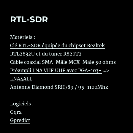
RTL-SDR
Matériels :
Clé RTL-SDR équipée du chipset Realtek
RTL2832U et du tuner R820T2
Câble coaxial SMA-Mâle MCX-Mâle 50 ohms
Préampli LNA VHF UHF avec PGA-103+
=>
LNA4ALL
Antenne Diamond SRH789 / 95-1100Mhz
Logiciels :
Gqrx
Gpredict