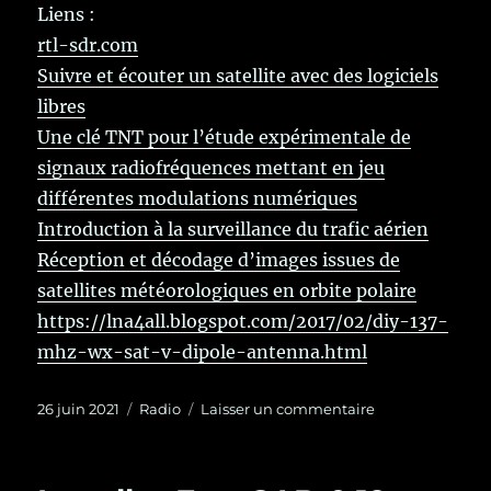
Liens :
rtl-sdr.com
Suivre et écouter un satellite avec des logiciels
libres
Une clé TNT pour l’étude expérimentale de
signaux radiofréquences mettant en jeu
différentes modulations numériques
Introduction à la surveillance du trafic aérien
Réception et décodage d’images issues de
satellites météorologiques en orbite polaire
https://lna4all.blogspot.com/2017/02/diy-137-
mhz-wx-sat-v-dipole-antenna.html
Publié
Catégories
sur
26 juin 2021
Radio
Laisser un commentaire
le
RTL-
SDR