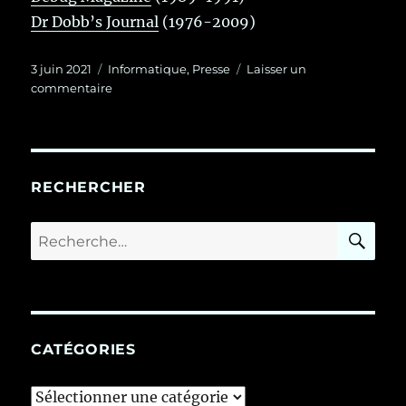
Dr Dobb’s Journal
(1976-2009)
Publié
Catégories
3 juin 2021
Informatique
,
Presse
Laisser un
le
sur
commentaire
Anciens
magazines
d’informatique
orientés
technique
RECHERCHER
RE
Recherche
pour :
CATÉGORIES
Catégories