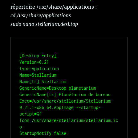
répertoire /usr/share/applications :
cd /usr/share/applications
sudo nano stellarium.desktop
[Desktop Entry]

Version=0.21

Type=Application

Name=Stellarium

Name[fr]=Stellarium

GenericName=Desktop planetarium

GenericName[fr]=Planétarium de bureau

Exec=/usr/share/stellarium/Stellarium-
0.21.1-x86_64.AppImage --startup-
script=%f

Icon=/usr/share/stellarium/stellarium.ic
o

StartupNotify=false
