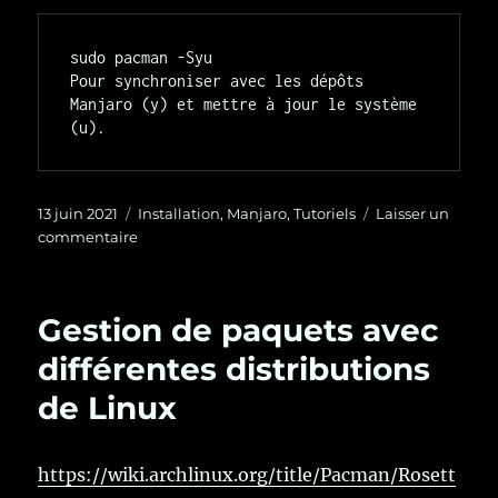
sudo pacman -Syu

Pour synchroniser avec les dépôts 
Manjaro (y) et mettre à jour le système 
Publié
Catégories
13 juin 2021
Installation
,
Manjaro
,
Tutoriels
Laisser un
le
sur
commentaire
Installation
de
Manjaro
Gestion de paquets avec
différentes distributions
de Linux
https://wiki.archlinux.org/title/Pacman/Rosett