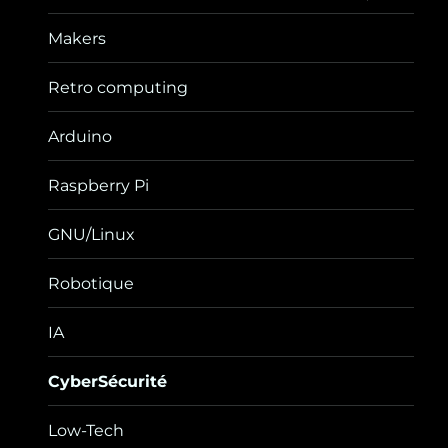
sous-
menu
Makers
Retro computing
Arduino
Raspberry Pi
GNU/Linux
Robotique
IA
CyberSécurité
Low-Tech