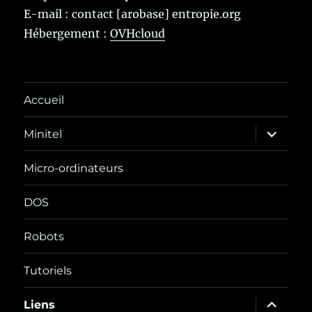
E-mail : contact [arobase] entropie.org
Hébergement :
OVHcloud
Accueil
ouvrir
Minitel
le
sous-
menu
Micro-ordinateurs
DOS
Robots
Tutoriels
ouvrir
Liens
le