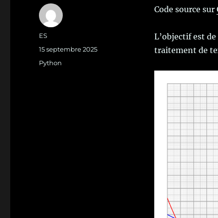
Code source sur
Auteur
ES
L’objectif est d
Publié
15 septembre 2025
traitement de te
le
Catégories
Python