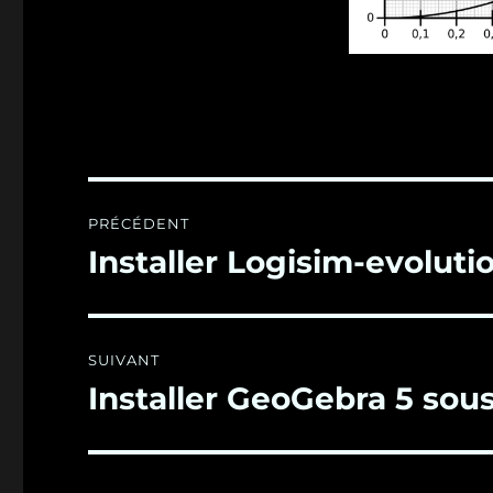
Navigation
PRÉCÉDENT
de
Installer Logisim-evoluti
Publication
précédente :
l’article
SUIVANT
Installer GeoGebra 5 sou
Publication
suivante :