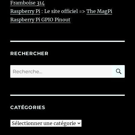
Framboise 314
Raspberry Pi
: Le site officiel =>
The MagPi
Raspberry Pi GPIO Pinout
RECHERCHER
RE
Recherche
pour :
CATÉGORIES
Catégories