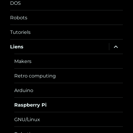
DOS
Robots
Tutoriels
ouvrir
Liens
le
sous-
menu
Makers
Retro computing
Arduino
Raspberry Pi
GNU/Linux