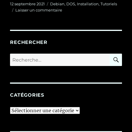
Publié
Catégories
12 septembre 2021
Debian
,
DOS
,
Installation
,
Tutoriels
le
sur
Laisser un commentaire
Installation
et
utilisation
de
FreeDOS
RECHERCHER
dans
VirtualBox
RE
Recherche
sous
pour :
Debian
13
CATÉGORIES
Catégories