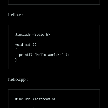
hello.c :
#include <stdio.h>

void main()

{

  printf( "Hello world\n" );

hello.cpp :
#include <iostream.h>
