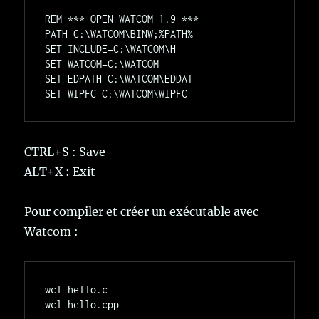
REM *** OPEN WATCOM 1.9 ***

PATH C:\WATCOM\BINW;%PATH%

SET INCLUDE=C:\WATCOM\H

SET WATCOM=C:\WATCOM

SET EDPATH=C:\WATCOM\EDDAT

CTRL+S : Save
ALT+X : Exit
Pour compiler et créer un exécutable avec
Watcom :
wcl hello.c
