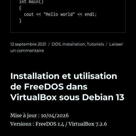
int main()

{

  cout << "Hello world" << endl;

Publié
Catégories
12 septembre 2021
DOS
,
Installation
,
Tutoriels
Laisser
le
sur
un commentaire
Installation
de
Open
Installation et utilisation
Watcom
C/C++
de FreeDOS dans
dans
VirtualBox sous Debian 13
FreeDOS
Mise à jour : 10/04/2026
Versions : FreeDOS 1.4 / VirtualBox 7.2.6