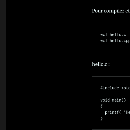
Pour compiler et
wcl hello.c

hello.c :
#include <std
void main()

{

  printf( "Hello world\n" );
