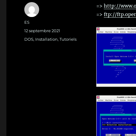
=>
http://www.
=>
ftp://ftp.op
Auteur
ES
Publié
12 septembre 2021
le
Catégories
DOS
,
Installation
,
Tutoriels