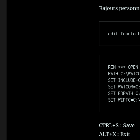
Rajouts personnel
REM *** OPEN 
PATH C:\WATCO
SET INCLUDE=C
SET WATCOM=C:
SET EDPATH=C:
CTRL+S : Save
ALT+X : Exit