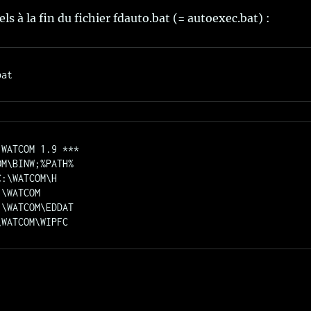
s à la fin du fichier fdauto.bat (= autoexec.bat) :
WATCOM 1.9 ***

M\BINW;%PATH%

:\WATCOM\H

\WATCOM

\WATCOM\EDDAT
