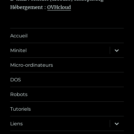
Hébergement :
OVHcloud
Accueil
ouvrir
Minitel
le
sous-
menu
Micro-ordinateurs
DOS
Robots
Tutoriels
ouvrir
Liens
le
sous-