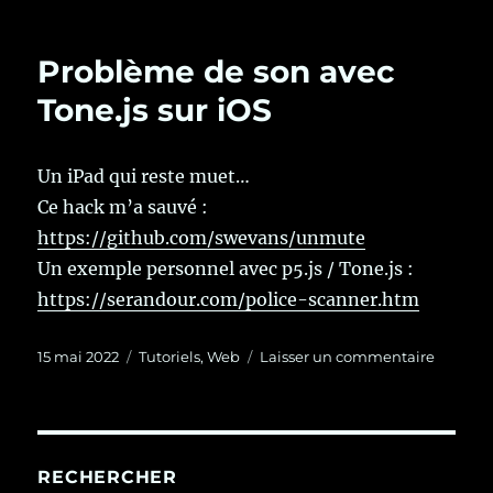
Problème de son avec
Tone.js sur iOS
Un iPad qui reste muet…
Ce hack m’a sauvé :
https://github.com/swevans/unmute
Un exemple personnel avec p5.js / Tone.js :
https://serandour.com/police-scanner.htm
Publié
Catégories
sur
15 mai 2022
Tutoriels
,
Web
Laisser un commentaire
le
Problè
de
son
avec
Tone.js
RECHERCHER