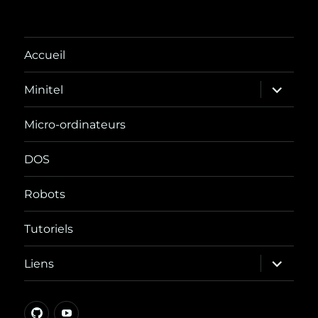
Accueil
ouvrir
Minitel
le
sous-
menu
Micro-ordinateurs
DOS
Robots
Tutoriels
ouvrir
Liens
le
sous-
menu
GitHub
YouTube