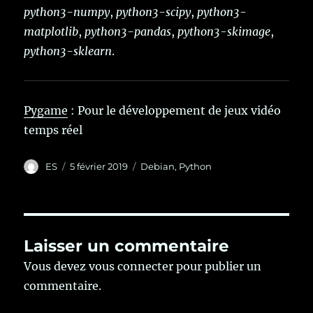
python3-numpy
,
python3-scipy
,
python3-
matplotlib
,
python3-pandas
,
python3-skimage
,
python3-sklearn
.
Pygame
: Pour le développement de jeux vidéo
temps réel
Auteur
Publié
Catégories
ES
5 février 2019
Debian
,
Python
le
Laisser un commentaire
Vous devez
vous connecter
pour publier un
commentaire.