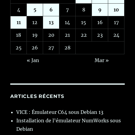
4
5
6
7
8
9
10
11
12
13
14
15
16
17
18
19
20
21
22
23
24
25
26
27
28
« Jan
Mar »
ARTICLES RÉCENTS
VICE : Émulateur C64 sous Debian 13
Installation de l’émulateur NumWorks sous
Debian