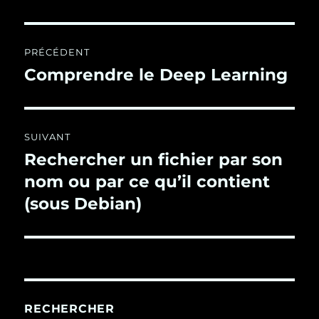
Navigation
PRÉCÉDENT
de
Comprendre le Deep Learning
Publication
précédente :
l’article
SUIVANT
Rechercher un fichier par son
Publication
suivante :
nom ou par ce qu’il contient
(sous Debian)
RECHERCHER