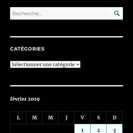
RE
Recherche
pour :
CATÉGORIES
Catégories
février 2019
L
M
M
J
V
S
D
1
2
3