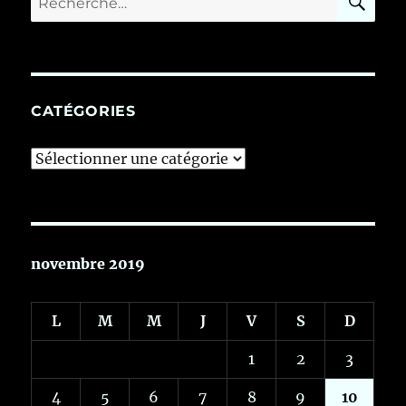
pour :
CATÉGORIES
Catégories
novembre 2019
L
M
M
J
V
S
D
1
2
3
4
5
6
7
8
9
10