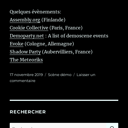
Quelques évènements:
Assembly.org
(Finlande)
Cookie Collective
(Paris, France)
Demoparty.net
: A list of demoscene events
Evoke
(Cologne, Allemagne)
Shadow Party
(Aubervilliers, France)
The Meteoriks
Publié
Catégories
17 novembre 2019
Scène démo
Laisser un
le
sur
commentaire
La
scène
démo
RECHERCHER
RE
Recherche