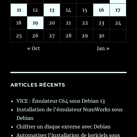
11
12
13
14
15
16
17
18
19
20
21
22
23
24
25
26
27
28
29
30
« Oct
Jan »
ARTICLES RÉCENTS
VICE : Émulateur C64 sous Debian 13
Installation de l’émulateur NumWorks sous
Debian
Chiffrer un disque externe avec Debian
Automatiser l’installation de logiciels sous