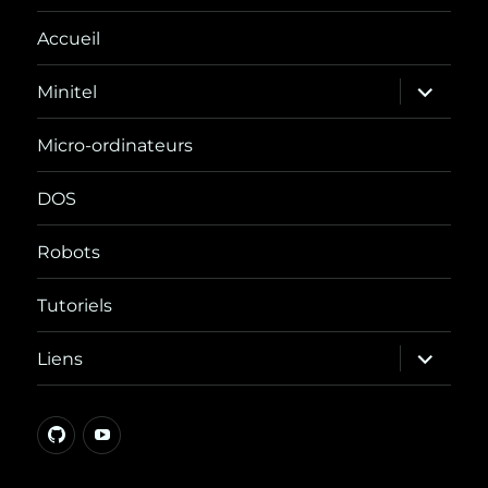
Accueil
ouvrir
Minitel
le
sous-
menu
Micro-ordinateurs
DOS
Robots
Tutoriels
ouvrir
Liens
le
sous-
menu
GitHub
YouTube