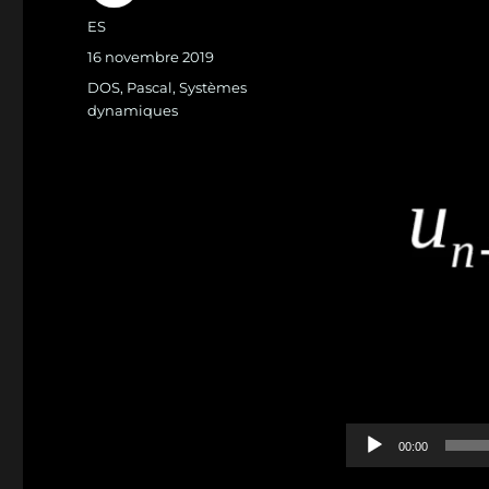
Auteur
vidéo
ES
Publié
16 novembre 2019
le
Catégories
DOS
,
Pascal
,
Systèmes
dynamiques
00:00