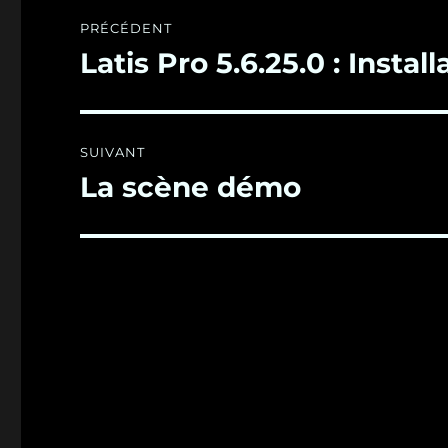
Navigation
PRÉCÉDENT
de
Latis Pro 5.6.25.0 : Inst
Publication
précédente :
l’article
SUIVANT
La scène démo
Publication
suivante :